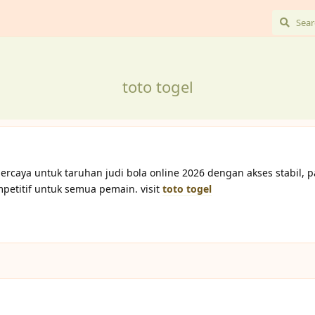
toto togel
caya untuk taruhan judi bola online 2026 dengan akses stabil, 
petitif untuk semua pemain. visit
toto togel