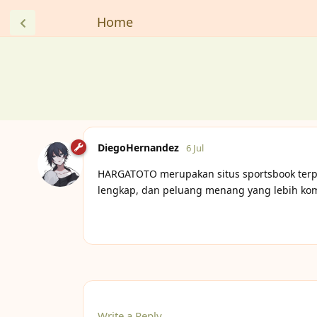
Home
DiegoHernandez
6 Jul
HARGATOTO merupakan situs sportsbook terper
lengkap, dan peluang menang yang lebih kom
Write a Reply...