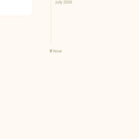
July 2026
Now