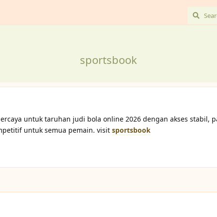
sportsbook
caya untuk taruhan judi bola online 2026 dengan akses stabil, 
petitif untuk semua pemain. visit
sportsbook