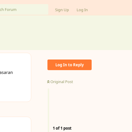
Sign Up
Log In
Log In to Reply
pasaran
Original Post
Reply
1
of
1
post