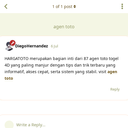
1
of
1
post
agen toto
DiegoHernandez
6 Jul
HARGATOTO merupakan bagian inti dari 87 agen toto togel
4D yang paling manjur dengan tips dan trik terbaru yang
informatif, akses cepat, serta sistem yang stabil. visit
agen
toto
Reply
Write a Reply...